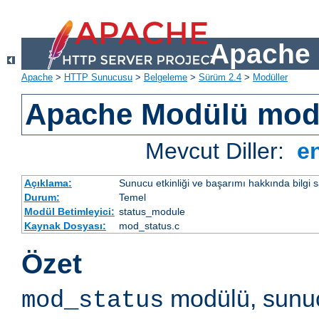
Apache 
Apache
>
HTTP Sunucusu
>
Belgeleme
>
Sürüm 2.4
>
Modüller
Apache Modülü mod
Mevcut Diller:
e
Açıklama:
Sunucu etkinliği ve başarımı hakkında bilgi s
Durum:
Temel
Modül Betimleyici:
status_module
Kaynak Dosyası:
mod_status.c
Özet
modülü, sunuc
mod_status