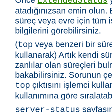
ExtendedStatus
atadığınızsan emin olun.
süreç veya evre için tüm i
bilgilerini görebilirsiniz.
(
veya benzeri bir sür
top
kullanarak) Artık kendi sü
zanlılar olan süreçleri bul
bakabilirsiniz. Sorunun çe
çıktısını işlemci kull
top
kullanımına göre sıralatabi
sayfasın
server-status