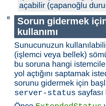
açabilir (çapanoğlu dur
Sorun gidermek için
kullanımı
Sunucunuzun kullanılabili
(işlemci veya bellek) söm
bu soruna hangi istemciler
yol açtığını saptamak ist
sorunu gidermek için başl
sayfası k
server-status
Önce
y