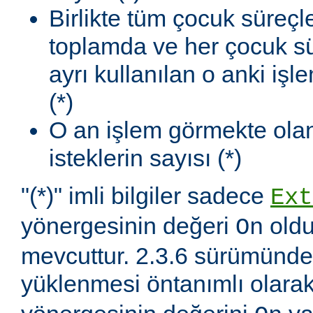
Birlikte tüm çocuk süreçl
toplamda ve her çocuk sü
ayrı kullanılan o anki iş
(*)
O an işlem görmekte olan
isteklerin sayısı (*)
"(*)" imli bilgiler sadece
Ext
yönergesinin değeri
oldu
On
mevcuttur. 2.3.6 sürümünd
yüklenmesi öntanımlı olara