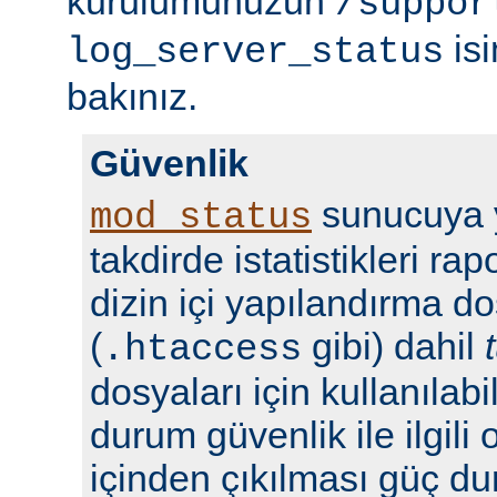
kurulumunuzun
/suppor
isi
log_server_status
bakınız.
Güvenlik
sunucuya y
mod_status
takdirde istatistikleri r
dizin içi yapılandırma do
(
gibi) dahil
.htaccess
dosyaları için kullanılabil
durum güvenlik ile ilgili 
içinden çıkılması güç du