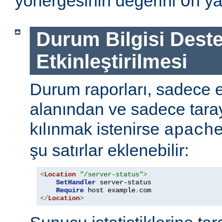
yönergesinin değerini
ya
On
Durum Bilgisi Deste
Etkinleştirilmesi
Durum raporları, sadece
alanından ve sadece tarayı
kılınmak istenirse
apach
şu satırlar eklenebilir:
<
Location
"/server-status"
>
SetHandler
 server-status

Require
 host example
.
</
Location
>