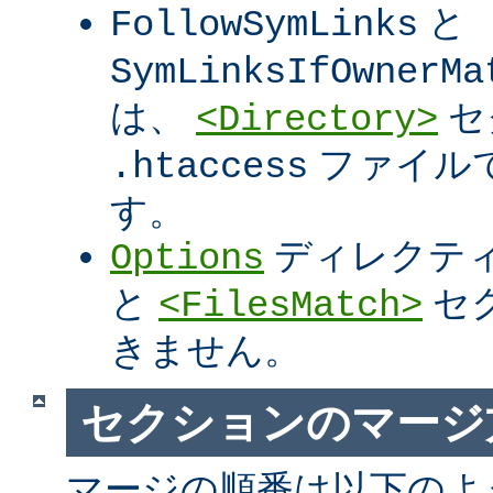
と
FollowSymLinks
SymLinksIfOwnerMa
は、
セ
<Directory>
ファイル
.htaccess
す。
ディレクテ
Options
と
セ
<FilesMatch>
きません。
セクションのマージ
マージの順番は以下のよ