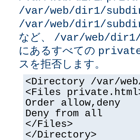
/var/web/dir1/subdi
/var/web/dir1/subdi
など、
/var/web/dir1
にあるすべての
privat
スを拒否します。
<Directory /var/web
<Files private.html
Order allow,deny
Deny from all
</Files>
</Directory>