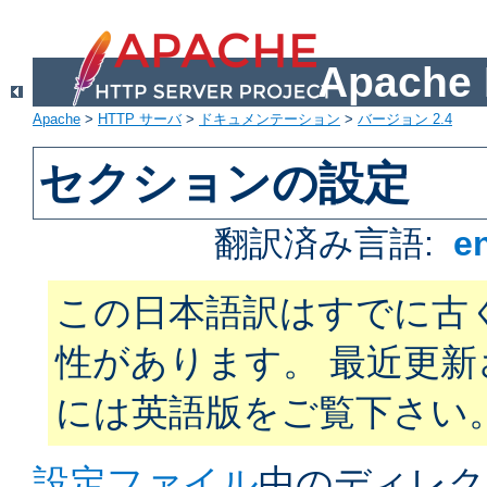
Apach
Apache
>
HTTP サーバ
>
ドキュメンテーション
>
バージョン 2.4
セクションの設定
翻訳済み言語:
e
この日本語訳はすでに古
性があります。 最近更
には英語版をご覧下さい
設定ファイル
中のディレク