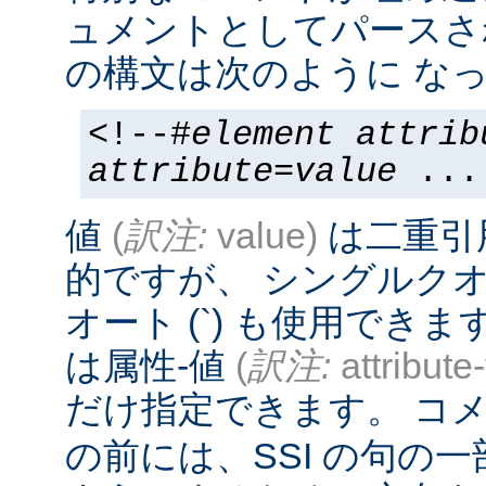
ュメントとしてパースさ
の構文は次のように なっ
<!--#
element
attrib
attribute
=
value
...
値
(
訳注:
value)
は二重引
的ですが、 シングルクオー
オート (`) も使用でき
は属性-値
(
訳注:
attribute
だけ指定できます。 コメ
の前には、SSI の句の