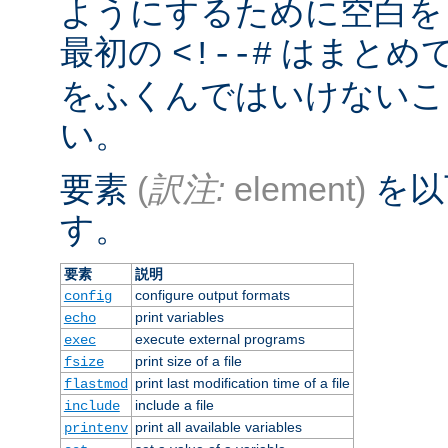
ようにするために空白を
最初の
はまとめ
<!--#
をふくんではいけないこ
い。
要素
(
訳注:
element)
を以
す。
要素
説明
configure output formats
config
print variables
echo
execute external programs
exec
print size of a file
fsize
print last modification time of a file
flastmod
include a file
include
print all available variables
printenv