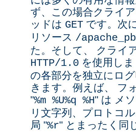
ず、この場合クライア
ッドは
です。次
GET
リソース
/apache_pb
た。そして、 クライ
を使用しま
HTTP/1.0
の各部分を独立にログ
きます。例えば、 フ
"
" は 
%m %U%q %H
リ文字列、プロトコル
局 "
" とまったく
%r