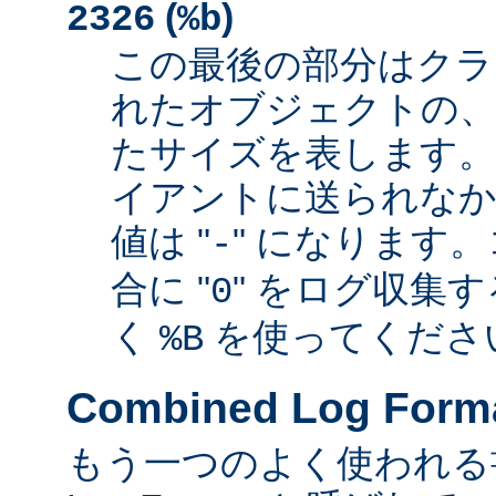
(
)
2326
%b
この最後の部分はクラ
れたオブジェクトの、
たサイズを表します
イアントに送られなか
値は "
" になります
-
合に "
" をログ収集
0
く
を使ってくださ
%B
Combined Log Form
もう一つのよく使われる書式