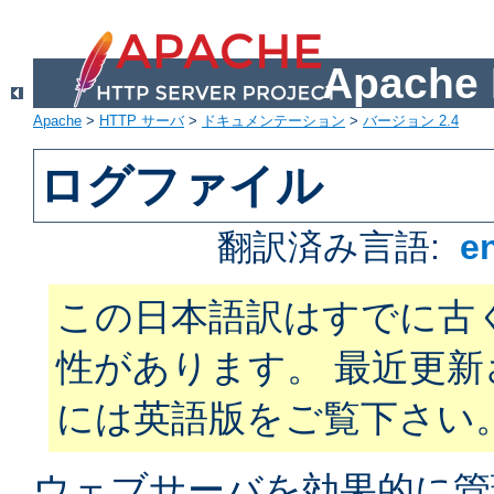
Apach
Apache
>
HTTP サーバ
>
ドキュメンテーション
>
バージョン 2.4
ログファイル
翻訳済み言語:
e
この日本語訳はすでに古
性があります。 最近更
には英語版をご覧下さい
ウェブサーバを効果的に管