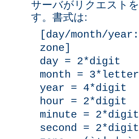
サーバがリクエストを
す。書式は:
[day/month/year:
zone]
day = 2*digit
month = 3*letter
year = 4*digit
hour = 2*digit
minute = 2*digit
second = 2*digit