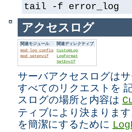
tail -f error_log
アクセスログ
関連モジュール
関連ディレクティブ
mod_log_config
CustomLog
mod_setenvif
LogFormat
SetEnvIf
サーバアクセスログはサ
すべてのリクエストを 
スログの場所と内容は
C
ティブにより決まります
を簡潔にするために
Log