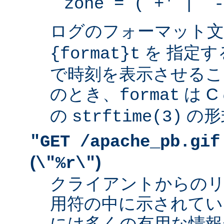
zone = (`+' | `-
ログのフォーマット
を 指定す
{format}t
で時刻を表示させるこ
のとき、
は 
format
の
の形
strftime(3)
"GET /apache_pb.gif
(
)
\"%r\"
クライアントからの
用符の中に示されてい
には多くの有用な情報